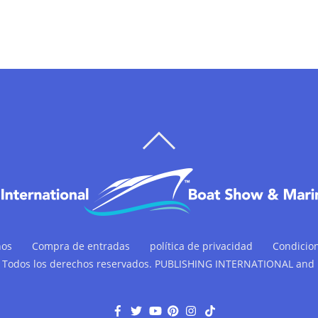
VOLVER
ARRIBA
nos
Compra de entradas
política de privacidad
Condicio
 Todos los derechos reservados. PUBLISHING INTERNATIONAL and
F
G
Y
P
I
T
a
o
o
i
n
i