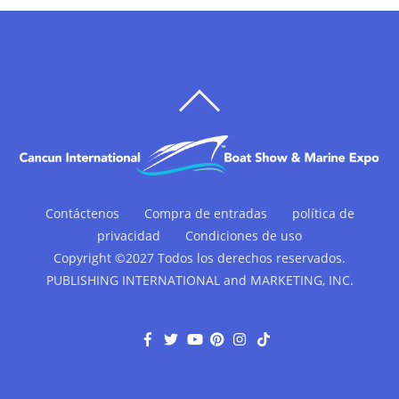
VOLVER
ARRIBA
Contáctenos
Compra de entradas
política de
privacidad
Condiciones de uso
Copyright ©2027 Todos los derechos reservados.
PUBLISHING INTERNATIONAL and MARKETING, INC.
F
G
Y
P
I
T
a
o
o
i
n
i
c
r
u
n
s
k
e
j
T
t
t
T
b
e
u
e
a
o
o
o
b
r
g
k