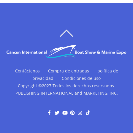
VOLVER
ARRIBA
Contáctenos
Compra de entradas
política de
privacidad
Condiciones de uso
Copyright ©2027 Todos los derechos reservados.
PUBLISHING INTERNATIONAL and MARKETING, INC.
F
G
Y
P
I
T
a
o
o
i
n
i
c
r
u
n
s
k
e
j
T
t
t
T
b
e
u
e
a
o
o
o
b
r
g
k