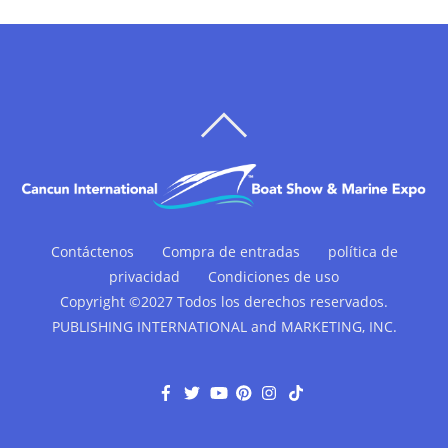
VOLVER
ARRIBA
Contáctenos
Compra de entradas
política de
privacidad
Condiciones de uso
Copyright ©2027 Todos los derechos reservados.
PUBLISHING INTERNATIONAL and MARKETING, INC.
F
G
Y
P
I
T
a
o
o
i
n
i
c
r
u
n
s
k
e
j
T
t
t
T
b
e
u
e
a
o